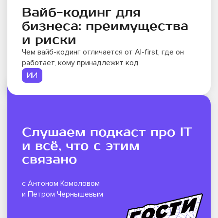
Вайб-кодинг для
бизнеса: преимущества
и риски
Чем вайб-кодинг отличается от AI-first, где он
работает, кому принадлежит код
ИИ
Слушаем подкаст про IT
и всё, что с этим
связано
c Антоном Комоловом
и Петром Чернышевым