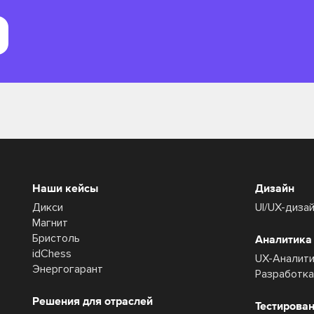
Наши кейсы
Дизайн
Дикси
UI/UX-диза
Магнит
Бристоль
Аналитика
idChess
UX-Аналит
Энергогарант
Разработк
Решения для отраслей
Тестирова