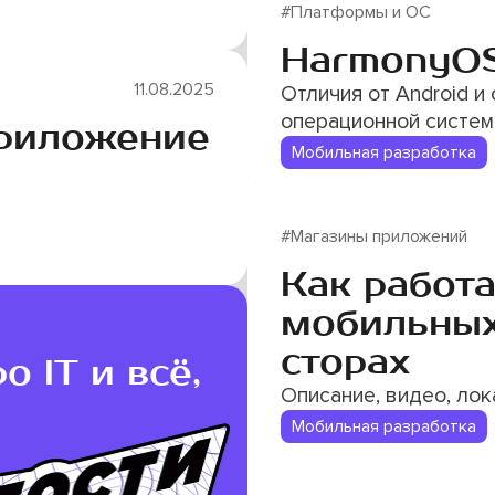
#Платформы и ОС
HarmonyOS
11.08.2025
Отличия от Android и
операционной систем
приложение
Мобильная разработка
#Магазины приложений
Как работ
мобильных
сторах
 IT и всё,
Описание, видео, ло
Мобильная разработка