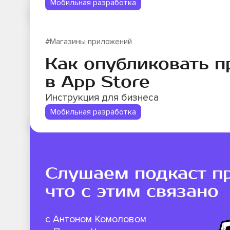
Мобильная разработка
#Магазины приложений
Как опубликовать 
в App Store
Инструкция для бизнеса
Мобильная разработка
Слушаем подкаст про
что с этим связано
c Антоном Комоловом