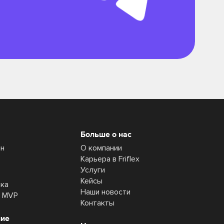
Больше о нас
йн
О компании
Карьера в Friflex
Услуги
Кейсы
ика
Наши новости
а MVP
Контакты
ние