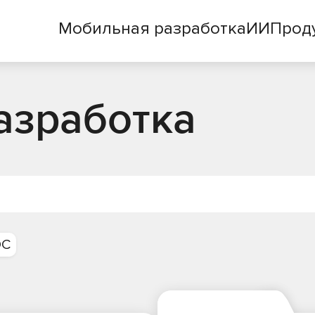
Мобильная разработка
ИИ
Прод
азработка
ОС