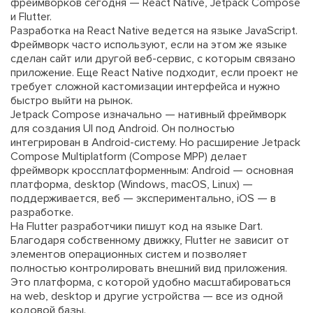
фреймворков сегодня — React Native, Jetpack Compose
и Flutter.
Разработка на React Native ведется на языке JavaScript.
Фреймворк часто используют, если на этом же языке
сделан сайт или другой веб-сервис, с которым связано
приложение. Еще React Native подходит, если проект не
требует сложной кастомизации интерфейса и нужно
быстро выйти на рынок.
Jetpack Compose изначально — нативный фреймворк
для создания UI под Android. Он полностью
интегрирован в Android-систему. Но расширение Jetpack
Compose Multiplatform (Compose MPP) делает
фреймворк кроссплатформенным: Android — основная
платформа, desktop (Windows, macOS, Linux) —
поддерживается, веб — экспериментально, iOS — в
разработке.
На Flutter разработчики пишут код на языке Dart.
Благодаря собственному движку, Flutter не зависит от
элементов операционных систем и позволяет
полностью контролировать внешний вид приложения.
Это платформа, с которой удобно масштабироваться
на web, desktop и другие устройства — все из одной
кодовой базы.