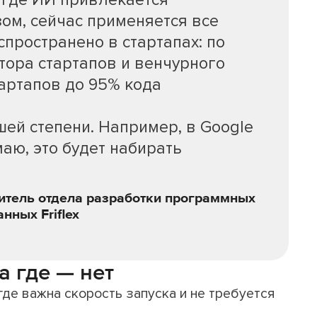
, где ИИ привлекается
м, сейчас применяется все
спространено в стартапах: по
тора стартапов и венчурного
тартапов до 95% кода
ей степени. Например, в Google
маю, это будет набирать
итель отдела разработки программных
нных Friflex
а где — нет
де важна скорость запуска и не требуется