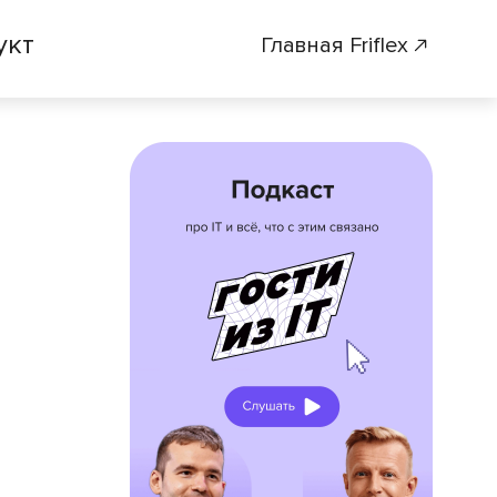
укт
Главная Friflex